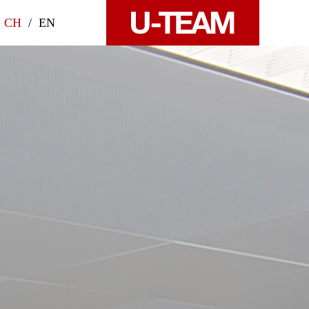
CH
/
EN